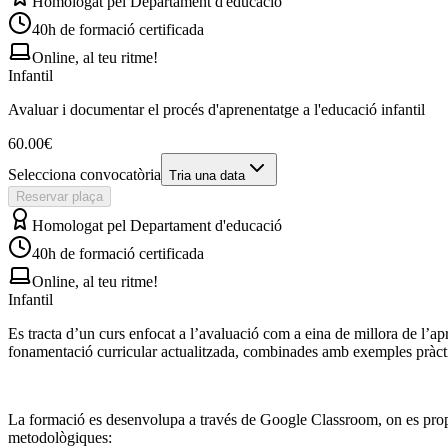
Homologat pel Departament d'educació
40
h de formació certificada
Online, al teu ritme!
Infantil
Avaluar i documentar el procés d'aprenentatge a l'educació infantil
60.00
€
Selecciona convocatòria
Tria una data
Reservar plaça
Homologat pel Departament d'educació
40
h de formació certificada
Online, al teu ritme!
Infantil
Es tracta d’un curs enfocat a l’avaluació com a eina de millora de l’ap
fonamentació curricular actualitzada, combinades amb exemples pràctic
La formació es desenvolupa a través de Google Classroom, on es proporc
metodològiques: