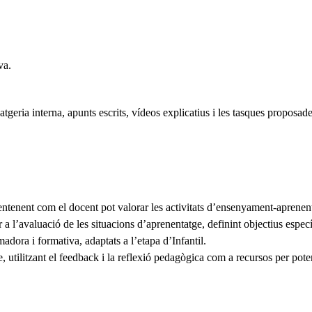
va.
atgeria interna, apunts escrits, vídeos explicatius i les tasques proposade
tenent com el docent pot valorar les activitats d’ensenyament-aprenenta
 a l’avaluació de les situacions d’aprenentatge, definint objectius especí
adora i formativa, adaptats a l’etapa d’Infantil.
, utilitzant el feedback i la reflexió pedagògica com a recursos per pot