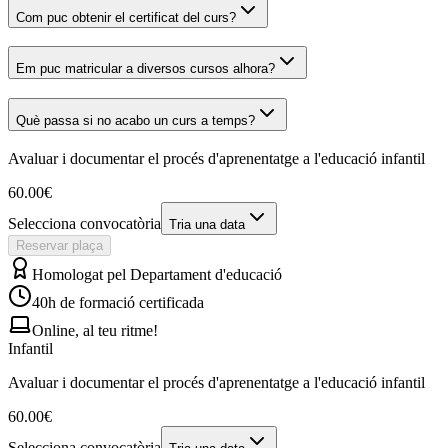
Com puc obtenir el certificat del curs?
Em puc matricular a diversos cursos alhora?
Què passa si no acabo un curs a temps?
Avaluar i documentar el procés d'aprenentatge a l'educació infantil
60.00
€
Selecciona convocatòria
Tria una data
Reservar plaça
Homologat pel Departament d'educació
40
h de formació certificada
Online, al teu ritme!
Infantil
Avaluar i documentar el procés d'aprenentatge a l'educació infantil
60.00
€
Selecciona convocatòria