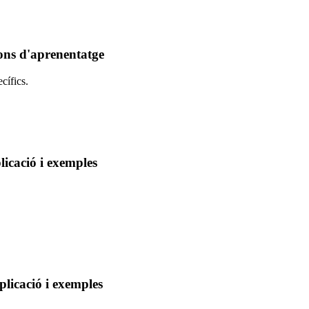
ons d'aprenentatge
cífics.
icació i exemples
licació i exemples