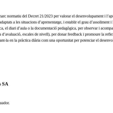
marc normatiu del Decret 21/2023 per valorar el desenvolupament i l’apr
daptats a les situacions d’aprenentatge, i establir el grau d’assoliment i 
ica, el diari d’aula o la documentació pedagògica, per observar i acomp
a d’avaluació, escales de nivell), per donar feedback i promoure la refl
rant-la en la pràctica diària com una oportunitat per potenciar el desen
s SA
luador.