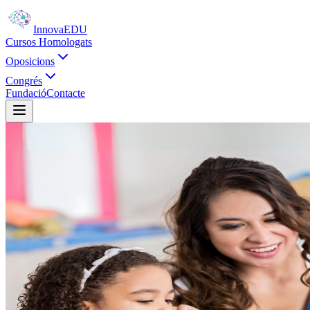
Innova
EDU
Cursos Homologats
Oposicions
Congrés
Fundació
Contacte