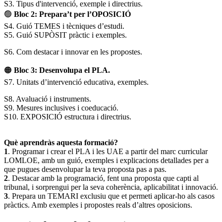
S3. Tipus d'intervenció, exemple i directrius.
🟢
Bloc 2:
Prepara’t per l’OPOSICIÓ
S4. Guió TEMES i tècniques d’estudi.
S5. Guió SUPÒSIT pràctic i exemples.
S6. Com destacar i innovar en les propostes.
🟠
Bloc 3:
Desenvolupa el PLA.
S7. Unitats d’intervenció educativa, exemples.
S8. Avaluació i instruments.
S9. Mesures inclusives i coeducació.
S10. EXPOSICIÓ estructura i directrius.
Què aprendràs aquesta formació?
1
. Programar i crear el PLA i les UAE a partir del marc curricular
LOMLOE, amb un guió, exemples i explicacions detallades per a
que pugues desenvolupar la teva proposta pas a pas.
2
. Destacar amb la programació, fent una proposta que capti al
tribunal, i sorprengui per la seva coherència, aplicabilitat i innovació.
3
. Prepara un TEMARI exclusiu que et permeti aplicar-ho als casos
pràctics. Amb exemples i propostes reals d’altres oposicions.