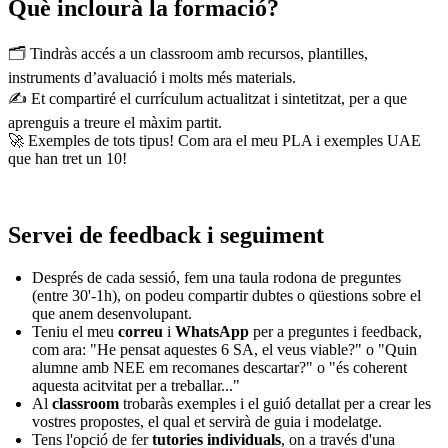
Què inclourà la formació?
🗂 Tindràs accés a un classroom amb recursos, plantilles,
instruments d’avaluació i molts més materials.
✍️ Et compartiré el currículum actualitzat i sintetitzat, per a que
aprenguis a treure el màxim partit.
🚀 Exemples de tots tipus! Com ara el meu PLA i exemples UAE
que han tret un 10!
Servei de feedback i seguiment
Després de cada sessió, fem una taula rodona de preguntes
(entre 30'-1h), on podeu compartir dubtes o qüestions sobre el
que anem desenvolupant.
Teniu el meu
correu
i
WhatsApp
per a preguntes i feedback,
com ara: "He pensat aquestes 6 SA, el veus viable?" o "Quin
alumne amb NEE em recomanes descartar?" o "és coherent
aquesta acitvitat per a treballar..."
Al
classroom
trobaràs exemples i el guió detallat per a crear les
vostres propostes, el qual et servirà de guia i modelatge.
Tens l'opció de fer
tutories individuals
, on a través d'una