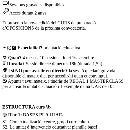
Sessions gravades disponibles
Accés durant 2 anys
Et presento la nova edició del CURS de preparació
d’OPOSICIONS de la pròxima convocatòria.
👩🏻‍🏫
Especialitat?
orientació educativa.
📅
Quan?
4 mesos, 10 sessions. Inici 16 setembre.
⏳
Durada?
Sessió directe dimecres 18h (durada 1,5h).
🎥 I si NO puc assistir en directe?
la sessió quedarà gravada i
disponible el mateix dia, per accedir-hi quan et convingui.
🎁 Apunta't avui mateix, i tindràs de REGAL 1 MASTERCLASS
per a crear la unitat d'actuació i 1 exemple d'una UAE de 10!
ESTRUCTURA curs
📚
🟡
Bloc 1:
BASES PLA i UAE.
S1. Contextualització: centre, grup i currículum.
S2. La unitat d’intervenció educativa: plantilla base!