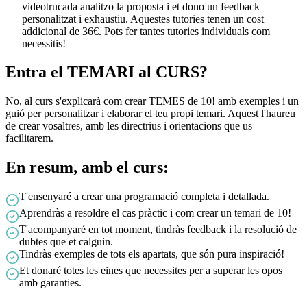
videotrucada analitzo la proposta i et dono un feedback
personalitzat i exhaustiu. Aquestes tutories tenen un cost
addicional de 36€. Pots fer tantes tutories individuals com
necessitis!
Entra el TEMARI al CURS?
No, al curs s'explicarà com crear TEMES de 10! amb exemples i un
guió per personalitzar i elaborar el teu propi temari. Aquest l'haureu
de crear vosaltres, amb les directrius i orientacions que us
facilitarem.
En resum, amb el curs:
T'ensenyaré a crear una programació completa i detallada.
Aprendràs a resoldre el cas pràctic i com crear un temari de 10!
T'acompanyaré en tot moment, tindràs feedback i la resolució de
dubtes que et calguin.
Tindràs exemples de tots els apartats, que són pura inspiració!
Et donaré totes les eines que necessites per a superar les opos
amb garanties.